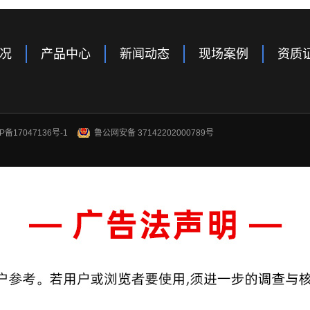
况
产品中心
新闻动态
现场案例
资质
P备17047136号-1
鲁公网安备 37142202000789号