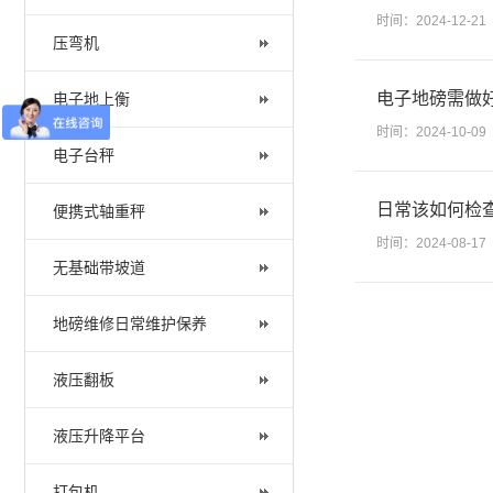
时间：2024-12-21
压弯机
电子地磅需做
电子地上衡
时间：2024-10-09
电子台秤
日常该如何检
便携式轴重秤
时间：2024-08-17
无基础带坡道
地磅维修日常维护保养
液压翻板
液压升降平台
打包机