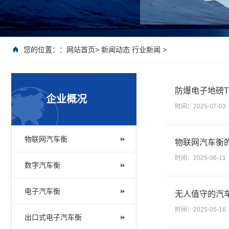
您的位置：：
网站首页>
新闻动态
行业新闻
>
防爆电子地磅
企业概况
时间：2025-07-03
物联网汽车衡
物联网汽车衡
时间：2025-06-11
数字汽车衡
电子汽车衡
无人值守的汽
时间：2025-05-16
出口式电子汽车衡