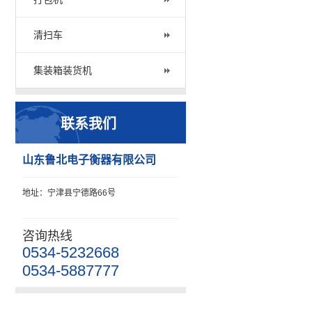
清扫车
集装箱装货机
联系我们
山东鲁北电子衡器有限公司
地址：宁津县宁德路66号
咨询热线
0534-5232668
0534-5887777